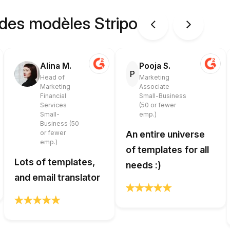
 des modèles Stripo
Alina M.
Pooja S.
P
Head of
Marketing
Marketing
Associate
Financial
Small-Business
Services
(50 or fewer
Small-
emp.)
Business (50
or fewer
An entire universe
emp.)
of templates for all
Lots of templates,
needs :)
and email translator