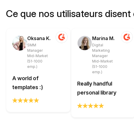
Ce que nos utilisateurs disent
Oksana K.
Marina M.
SMM
Digital
Manager
Marketing
Mid-Market
Manager
(51-1000
Mid-Market
emp.)
(51-1000
emp.)
A world of
Really handful
templates :)
personal library