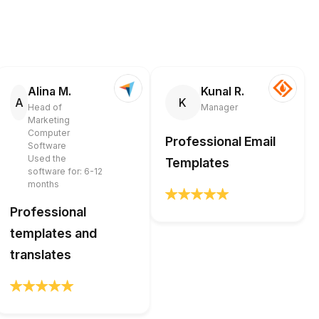
Alina M.
Kunal R.
A
K
Head of
Manager
Marketing
Computer
Professional Email
Software
Used the
Templates
software for: 6-12
months
Professional
templates and
translates