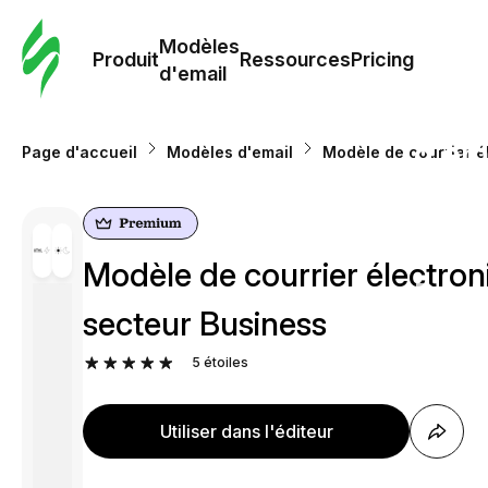
Modè
com
Modèles
Produit
Ressources
Pricing
d'email
Modè
d'em
Page d'accueil
Modèles d'email
Modèle de courrier é
Re
Modèle de courrier électro
Prici
secteur Business
5
étoiles
Utiliser dans l'éditeur