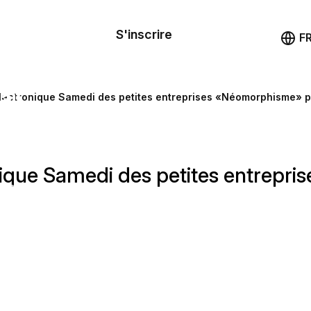
le de
mande
S'inscrire
Démo
F
les
ail
lectronique Samedi des petites entreprises «Néomorphisme» p
ssources
nique Samedi des petites entrepr
ng