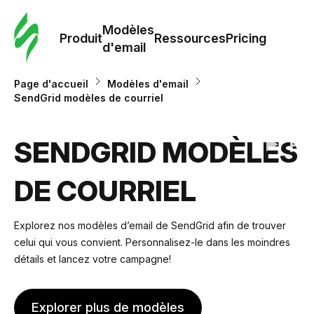
Modè
com
Modèles
Produit
Ressources
Pricing
d'email
Modè
Page d'accueil
Modèles d'email
d'em
SendGrid modèles de courriel
Re
SENDGRID MODÈLES
DE COURRIEL
Prici
Explorez nos modèles d’email de SendGrid afin de trouver
celui qui vous convient. Personnalisez-le dans les moindres
détails et lancez votre campagne!
Explorer plus de modèles