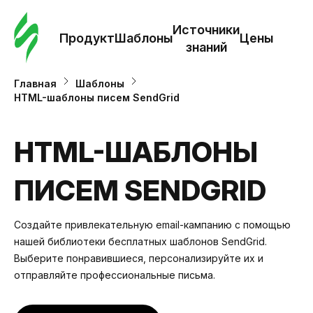
Зак
шаб
Источники
Продукт
Шаблоны
Цены
знаний
Ша
Главная
Шаблоны
HTML-шаблоны писем SendGrid
И
з
HTML-ШАБЛОНЫ
ПИСЕМ SENDGRID
Це
Создайте привлекательную email-кампанию с помощью
нашей библиотеки бесплатных шаблонов SendGrid.
Выберите понравившиеся, персонализируйте их и
отправляйте профессиональные письма.