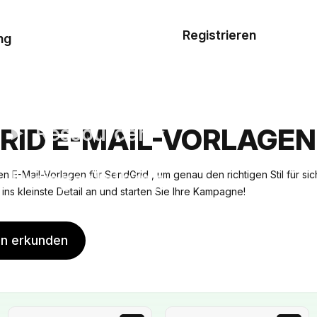
Musterauftrag
Registrieren
De
ng
E-Mail-
Vorlagen
Ressourcen
RID E-MAIL-VORLAGEN
Preisgestaltung
n E-Mail-Vorlagen für SendGrid , um genau den richtigen Stil für si
is ins kleinste Detail an und starten Sie Ihre Kampagne!
en erkunden