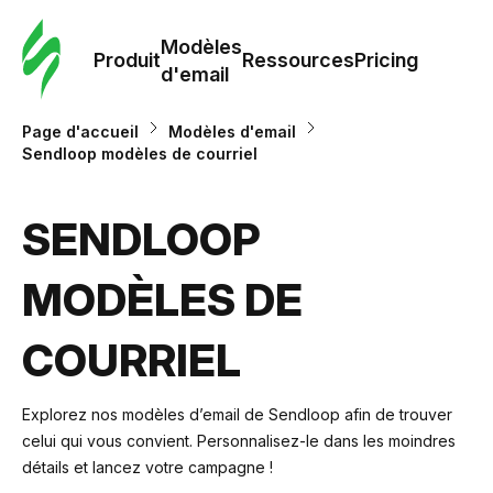
Modè
com
Modèles
Produit
Ressources
Pricing
d'email
Modè
Page d'accueil
Modèles d'email
d'em
Sendloop modèles de courriel
Re
SENDLOOP
MODÈLES DE
Prici
COURRIEL
Explorez nos modèles d’email de Sendloop afin de trouver
celui qui vous convient. Personnalisez-le dans les moindres
détails et lancez votre campagne !