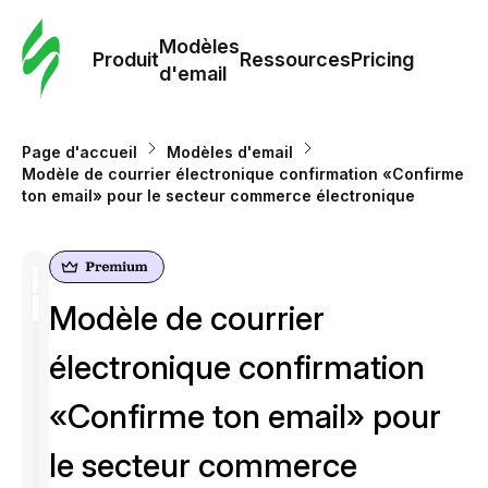
Modè
com
Modèles
Produit
Ressources
Pricing
d'email
Modè
d'em
Page d'accueil
Modèles d'email
Modèle de courrier électronique confirmation «Confirme
ton email» pour le secteur commerce électronique
Re
Prici
Modèle de courrier
électronique confirmation
«Confirme ton email» pour
le secteur commerce