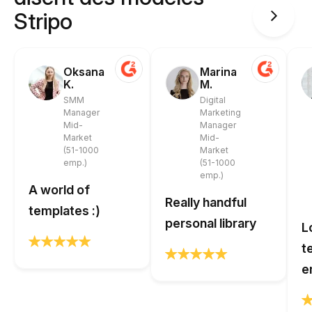
Stripo
Oksana
Marina
K.
M.
SMM
Digital
Manager
Marketing
Mid-
Manager
Market
Mid-
(51-1000
Market
emp.)
(51-1000
emp.)
A world of
Really handful
templates :)
personal library
L
t
e