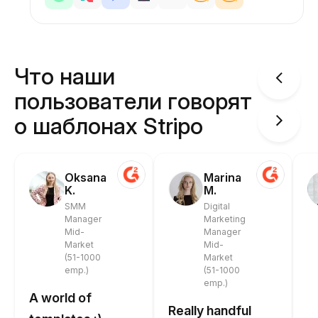
Что наши
пользователи говорят
о шаблонах Stripo
Oksana
Marina
K.
M.
SMM
Digital
Manager
Marketing
Mid-
Manager
Market
Mid-
(51-1000
Market
emp.)
(51-1000
emp.)
A world of
Really handful