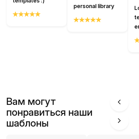
templates :)
personal library
L
t
e
Вам могут
понравиться наши
шаблоны