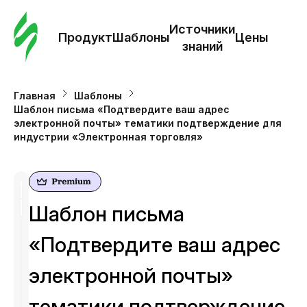
Зак
шаб
Источники
Продукт
Шаблоны
Цены
знаний
Ша
Главная
Шаблоны
Шаблон письма «Подтвердите ваш адрес
И
электронной почты» тематики подтверждение для
з
индустрии «Электронная торговля»
Це
Шаблон письма
«Подтвердите ваш адрес
электронной почты»
тематики подтверждение