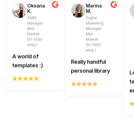
Oksana
Marina
K.
M.
SMM
Digital
Manager
Marketing
Mid-
Manager
Market
Mid-
(51-1000
Market
emp.)
(51-1000
emp.)
A world of
Really handful
templates :)
personal library
L
t
e