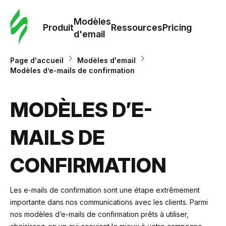
Modè
com
Modèles
Produit
Ressources
Pricing
d'email
Modè
Page d'accueil
Modèles d'email
d'em
Modèles d’e-mails de confirmation
Re
MODÈLES D’E-
MAILS DE
Prici
CONFIRMATION
Les e-mails de confirmation sont une étape extrêmement
importante dans nos communications avec les clients. Parmi
nos modèles d’e-mails de confirmation prêts à utiliser,