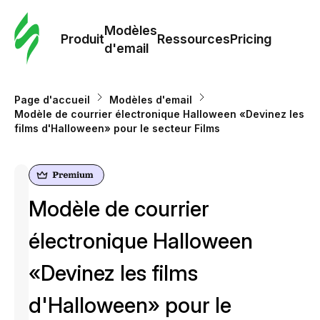
Modè
com
Modèles
Produit
Ressources
Pricing
d'email
Modè
d'em
Page d'accueil
Modèles d'email
Modèle de courrier électronique Halloween «Devinez les
films d'Halloween» pour le secteur Films
Re
Prici
Modèle de courrier
électronique Halloween
«Devinez les films
d'Halloween» pour le