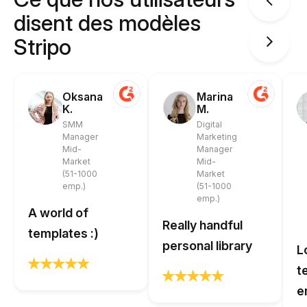
disent des modèles
Stripo
Oksana
Marina
K.
M.
SMM
Digital
Manager
Marketing
Mid-
Manager
Market
Mid-
(51-1000
Market
emp.)
(51-1000
emp.)
A world of
Really handful
templates :)
personal library
L
t
e