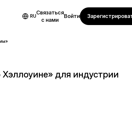
Связаться
мо
Зарегистрирова
RU
Войти
с нами
ьмы»
 Хэллоуине» для индустрии