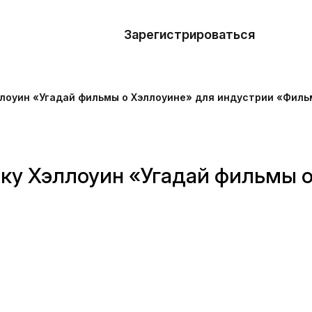
азать
лон
Зарегистрироваться
Де
блоны
ллоуин «Угадай фильмы о Хэллоуине» для индустрии «Фил
сточники
наний
ку Хэллоуин «Угадай фильмы о
ны