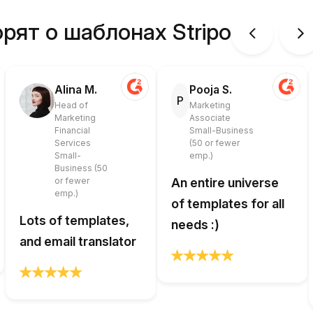
рят о шаблонах Stripo
Alina M.
Pooja S.
P
Head of
Marketing
Marketing
Associate
Financial
Small-Business
Services
(50 or fewer
Small-
emp.)
Business (50
or fewer
An entire universe
emp.)
of templates for all
Lots of templates,
needs :)
and email translator