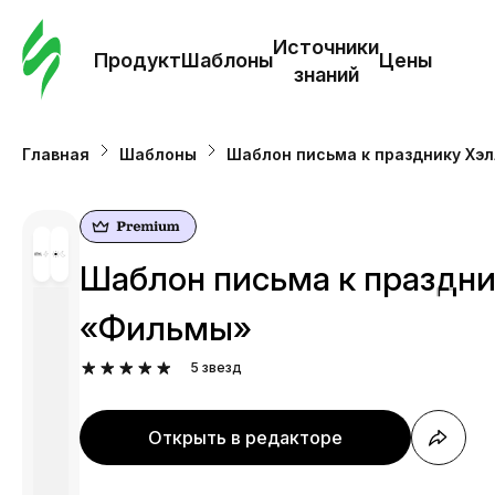
Зак
шаб
Источники
Продукт
Шаблоны
Цены
знаний
Ша
Главная
Шаблоны
Шаблон письма к празднику Хэ
И
з
Шаблон письма к праздни
Це
«Фильмы»
5
звезд
Открыть в редакторе