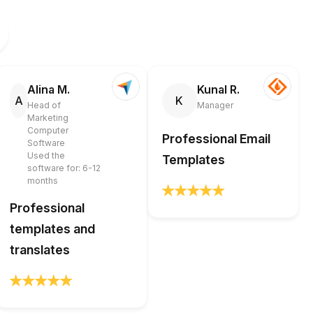
Alina M.
Kunal R.
A
K
Head of
Manager
Marketing
Computer
Professional Email
Software
Used the
Templates
software for: 6-12
months
Professional
templates and
translates