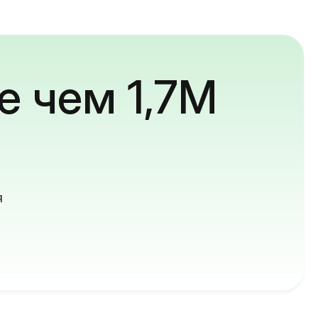
е чем 1,7M
й
я