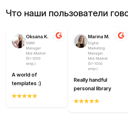
Что наши пользователи гово
Oksana K.
Marina M.
SMM
Digital
Manager
Marketing
Mid-Market
Manager
(51-1000
Mid-Market
emp.)
(51-1000
emp.)
A world of
Really handful
templates :)
personal library