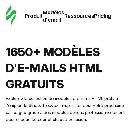
Modè
com
Modèles
Produit
Ressources
Pricing
d'email
Modè
d'em
1650+ MODÈLES
Re
D'E-MAILS HTML
Prici
GRATUITS
Explorez la collection de modèles d'e-mails HTML prêts à
l'emploi de Stripo. Trouvez l'inspiration pour votre prochaine
campagne grâce à des modèles conçus professionnellement
pour chaque secteur et chaque occasion.