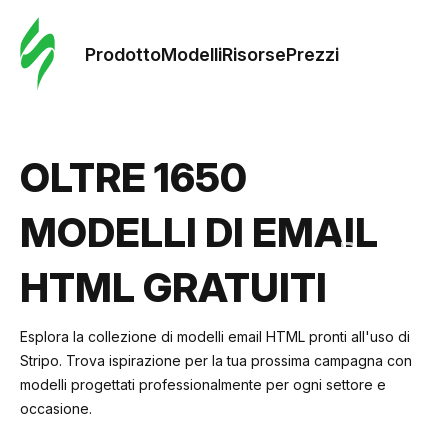
Ordine 
modelli
Prodotto
Modelli
Risorse
Prezzi
Modelli
OLTRE 1650
Riso
MODELLI DI EMAIL
Prezzi
HTML GRATUITI
Esplora la collezione di modelli email HTML pronti all'uso di
Stripo. Trova ispirazione per la tua prossima campagna con
modelli progettati professionalmente per ogni settore e
occasione.