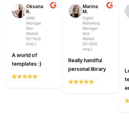
Oksana
Marina
K.
M.
SMM
Digital
Manager
Marketing
Mid-
Manager
Market
Mid-
(51-1000
Market
emp.)
(51-1000
emp.)
A world of
Really handful
templates :)
personal library
L
t
e