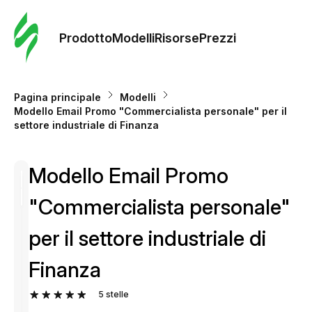
Ordine 
modelli
Prodotto
Modelli
Risorse
Prezzi
Modelli
Pagina principale
Modelli
Modello Email Promo "Commercialista personale" per il
Riso
settore industriale di Finanza
Modello Email Promo
Prezzi
"Commercialista personale"
per il settore industriale di
Finanza
5
stelle