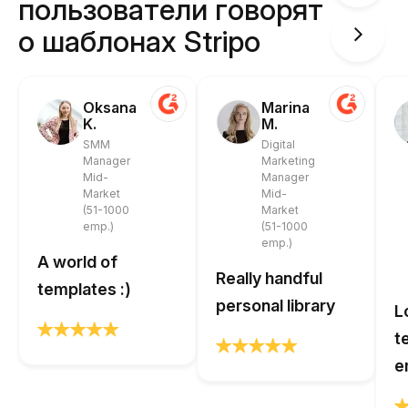
пользователи говорят
о шаблонах Stripo
Oksana
Marina
K.
M.
SMM
Digital
Manager
Marketing
Mid-
Manager
Market
Mid-
(51-1000
Market
emp.)
(51-1000
emp.)
A world of
Really handful
templates :)
personal library
L
t
e