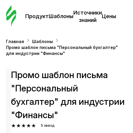
Зак
шаб
Источники
Продукт
Шаблоны
Цены
знаний
Ша
Главная
Шаблоны
Промо шаблон письма "Персональный бухгалтер"
И
для индустрии "Финансы"
з
Промо шаблон письма
Це
"Персональный
бухгалтер" для индустрии
"Финансы"
5
звезд