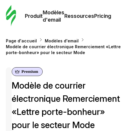
Modè
com
Modèles
Produit
Ressources
Pricing
d'email
Modè
d'em
Page d'accueil
Modèles d'email
Modèle de courrier électronique Remerciement «Lettre
porte-bonheur» pour le secteur Mode
Re
Prici
Modèle de courrier
électronique Remerciement
«Lettre porte-bonheur»
pour le secteur Mode