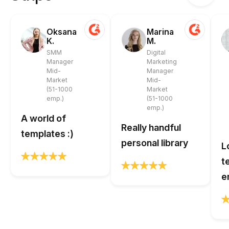
Oksana
Marina
K.
M.
SMM
Digital
Manager
Marketing
Mid-
Manager
Market
Mid-
(51-1000
Market
emp.)
(51-1000
emp.)
A world of
Really handful
templates :)
personal library
L
t
e