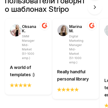
пользователи говорят
о шаблонах Stripo
Oksana
Marina
K.
M.
SMM
Digital
Manager
Marketing
Mid-
Manager
Market
Mid-
(51-1000
Market
emp.)
(51-1000
emp.)
A world of
Really handful
templates :)
personal library
L
t
e