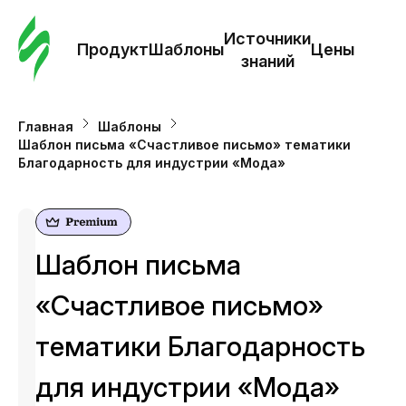
Зак
шаб
Источники
Продукт
Шаблоны
Цены
знаний
Ша
Главная
Шаблоны
Шаблон письма «Счастливое письмо» тематики
И
Благодарность для индустрии «Мода»
з
Це
Шаблон письма
«Счастливое письмо»
тематики Благодарность
для индустрии «Мода»