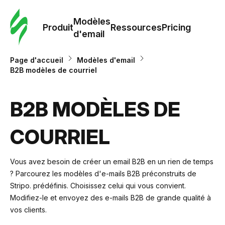
Modè
com
Modèles
Produit
Ressources
Pricing
d'email
Modè
Page d'accueil
Modèles d'email
d'em
B2B modèles de courriel
Re
B2B MODÈLES DE
COURRIEL
Prici
Vous avez besoin de créer un email B2B en un rien de temps
? Parcourez les modèles d'e-mails B2B préconstruits de
Stripo. prédéfinis. Choisissez celui qui vous convient.
Modifiez-le et envoyez des e-mails B2B de grande qualité à
vos clients.