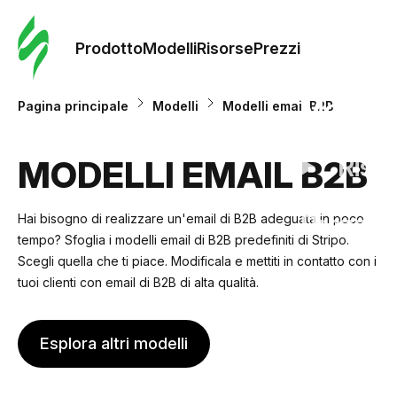
Ordine 
modelli
Prodotto
Modelli
Risorse
Prezzi
Modelli
Pagina principale
Modelli
Modelli email B2B
Riso
MODELLI EMAIL B2B
Prezzi
Hai bisogno di realizzare un'email di B2B adeguata in poco
tempo? Sfoglia i modelli email di B2B predefiniti di Stripo.
Scegli quella che ti piace. Modificala e mettiti in contatto con i
tuoi clienti con email di B2B di alta qualità.
Esplora altri modelli