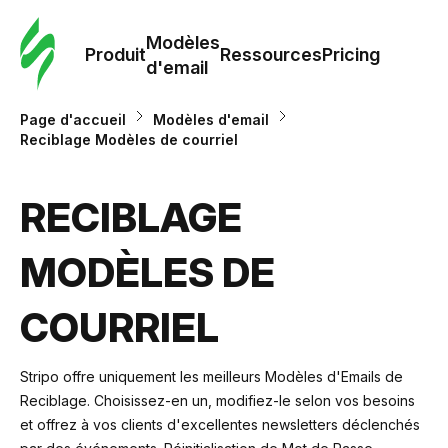
Modè
com
Modèles
Produit
Ressources
Pricing
d'email
Modè
Page d'accueil
Modèles d'email
d'em
Reciblage Modèles de courriel
Re
RECIBLAGE
MODÈLES DE
Prici
COURRIEL
Stripo offre uniquement les meilleurs Modèles d'Emails de
Reciblage. Choisissez-en un, modifiez-le selon vos besoins
et offrez à vos clients d'excellentes newsletters déclenchés