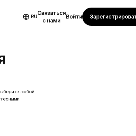
Связаться
мо
Зарегистрирова
RU
Войти
с нами
Я
 Выберите любой
иггерными