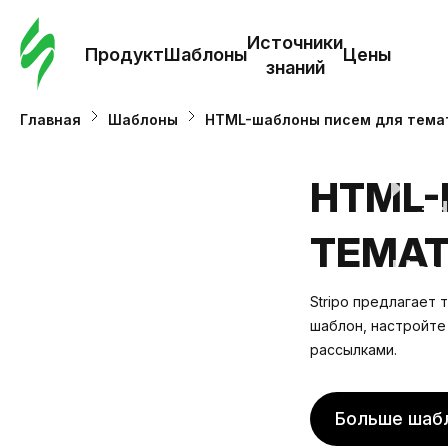
Зак
шаб
Источники
Продукт
Шаблоны
Цены
знаний
Ша
Главная
Шаблоны
HTML-шаблоны писем для тема
И
HTML-
з
ТЕМАТ
Це
Stripo предлагает
шаблон, настройте
рассылками.
Больше шаб