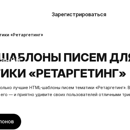
азать
лон
Зарегистрироваться
Де
блоны
тики «Ретаргетинг»
сточники
ШАБЛОНЫ ПИСЕМ ДЛ
наний
ИКИ «РЕТАРГЕТИНГ»
ны
 только лучшие HTML-шаблоны писем тематики «Ретаргетинг».
 его — и приятно удивите своих пользователей отличными тр
лонов