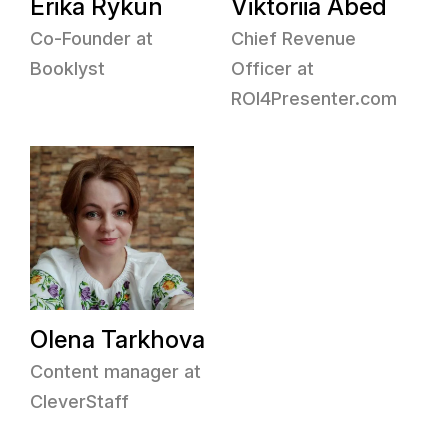
Erika Rykun
Viktoriia Abed
Co-Founder at
Chief Revenue
Booklyst
Officer at
ROI4Presenter.com
Olena Tarkhova
Content manager at
CleverStaff