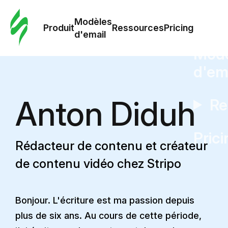
Modè
com
Modèles
Produit
Ressources
Pricing
d'email
Modè
d'em
Anton Diduh
Re
Prici
Rédacteur de contenu et créateur
de contenu vidéo chez Stripo
Bonjour. L'écriture est ma passion depuis
plus de six ans. Au cours de cette période,