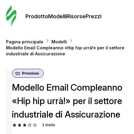
Ordine 
modelli
Prodotto
Modelli
Risorse
Prezzi
Modelli
Pagina principale
Modelli
Modello Email Compleanno «Hip hip urrà!» per il settore
Riso
industriale di Assicurazione
Prezzi
Modello Email Compleanno
«Hip hip urrà!» per il settore
industriale di Assicurazione
3
stelle