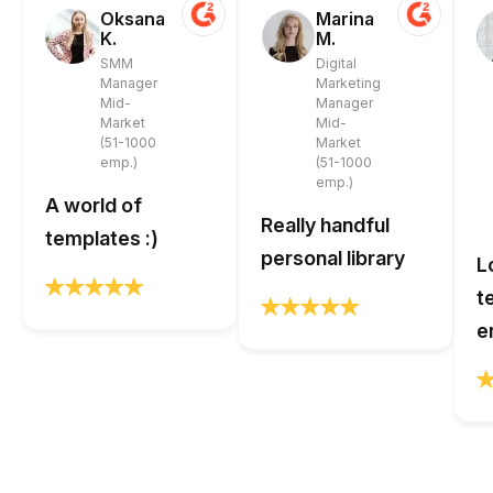
Oksana
Marina
K.
M.
SMM
Digital
Manager
Marketing
Mid-
Manager
Market
Mid-
(51-1000
Market
emp.)
(51-1000
emp.)
A world of
Really handful
templates :)
personal library
L
t
e