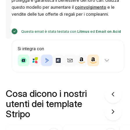
protegga e garantisca il benessere dei loro cari. Utilizza
questo modello per aumentare il
coinvolgimento
e le
vendite delle tue offerte di regali per i compleanni.
Progettato
da
Anastasiia
Questa email è stata testata con
Litmus
ed
Email on Acid
Si integra con
Cosa dicono i nostri
utenti dei template
Stripo