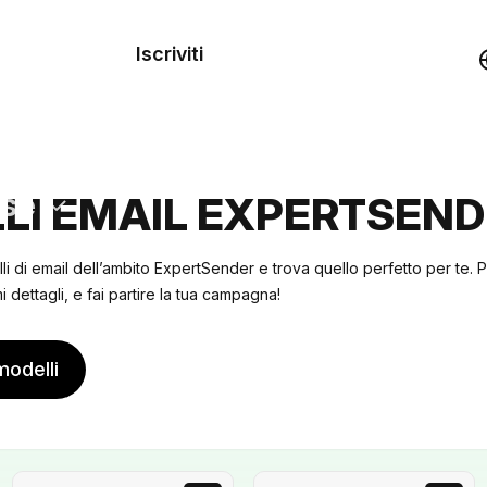
dei
Iscriviti
Demo
rse
LI EMAIL EXPERTSEND
lli di email dell’ambito ExpertSender e trova quello perfetto per te.
 dettagli, e fai partire la tua campagna!
modelli