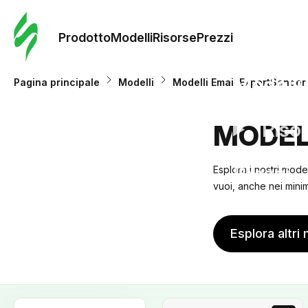
Ordine 
modelli
Prodotto
Modelli
Risorse
Prezzi
Modelli
Pagina principale
Modelli
Modelli Email ExpertSender
Riso
MODEL
Prezzi
Esplora i nostri mode
vuoi, anche nei minimi
Esplora altri 