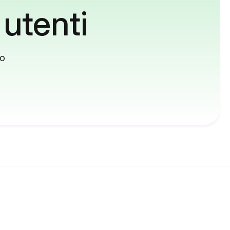
 utenti
to