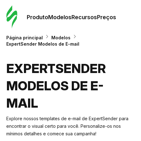
Pedid
Mode
Produto
Modelos
Recursos
Preços
Mode
Página principal
Modelos
ExpertSender Modelos de E-mail
Re
EXPERTSENDER
Preç
MODELOS DE E-
MAIL
Explore nossos templates de e-mail de ExpertSender para
encontrar o visual certo para você. Personalize-os nos
mínimos detalhes e comece sua campanha!