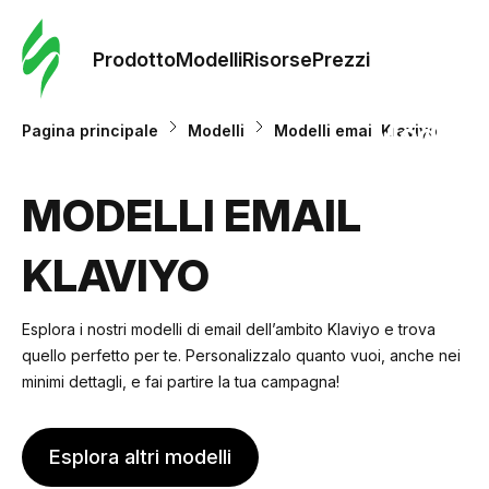
Ordine 
modelli
Prodotto
Modelli
Risorse
Prezzi
Modelli
Pagina principale
Modelli
Modelli email Klaviyo
Riso
MODELLI EMAIL
KLAVIYO
Prezzi
Esplora i nostri modelli di email dell’ambito Klaviyo e trova
quello perfetto per te. Personalizzalo quanto vuoi, anche nei
minimi dettagli, e fai partire la tua campagna!
Esplora altri modelli