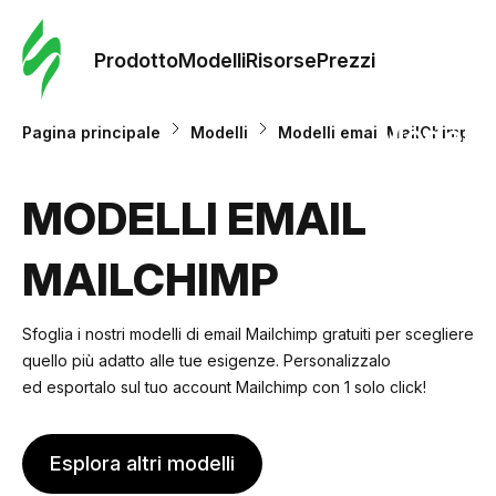
Ordine 
modelli
Prodotto
Modelli
Risorse
Prezzi
Modelli
Pagina principale
Modelli
Modelli email MailChimp
Riso
MODELLI EMAIL
MAILCHIMP
Prezzi
Sfoglia i nostri modelli di email Mailchimp gratuiti per scegliere
quello più adatto alle tue esigenze. Personalizzalo
ed esportalo sul tuo account Mailchimp con 1 solo click!
Esplora altri modelli