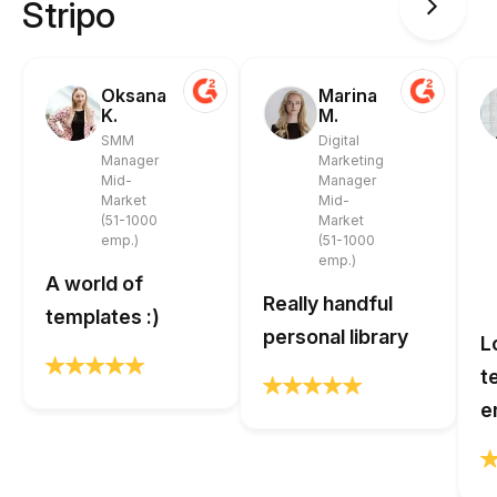
Stripo
Oksana
Marina
K.
M.
SMM
Digital
Manager
Marketing
Mid-
Manager
Market
Mid-
(51-1000
Market
emp.)
(51-1000
emp.)
A world of
Really handful
templates :)
personal library
L
t
e