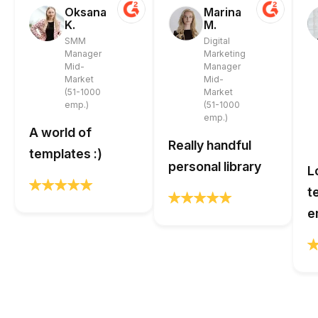
Oksana
Marina
K.
M.
SMM
Digital
Manager
Marketing
Mid-
Manager
Market
Mid-
(51-1000
Market
emp.)
(51-1000
emp.)
A world of
Really handful
templates :)
personal library
L
t
e