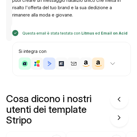
puoi creare un messaggio natalizio unico che metta in
risalto l'offerta del tuo brand e la sua dedizione a
rimanere alla moda e giovane.
Progettato
da
Anastasiia
Questa email è stata testata con
Litmus
ed
Email on Acid
Si integra con
Cosa dicono i nostri
utenti dei template
Stripo