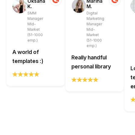
Oksana
Marina
K.
M.
SMM
Digital
Manager
Marketing
Mid-
Manager
Market
Mid-
(51-1000
Market
emp.)
(51-1000
emp.)
A world of
Really handful
templates :)
personal library
L
t
e