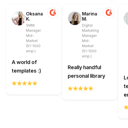
Oksana
Marina
K.
M.
SMM
Digital
Manager
Marketing
Mid-
Manager
Market
Mid-
(51-1000
Market
emp.)
(51-1000
emp.)
A world of
Really handful
templates :)
personal library
L
t
e