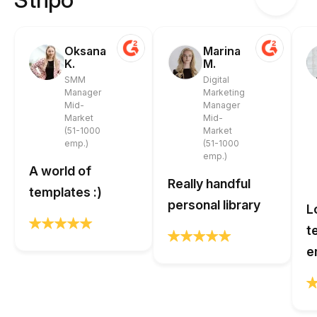
Oksana
Marina
K.
M.
SMM
Digital
Manager
Marketing
Mid-
Manager
Market
Mid-
(51-1000
Market
emp.)
(51-1000
emp.)
A world of
Really handful
templates :)
personal library
L
t
e