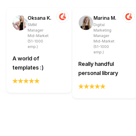
Oksana K.
Marina M.
SMM
Digital
Manager
Marketing
Mid-Market
Manager
(51-1000
Mid-Market
emp.)
(51-1000
emp.)
A world of
Really handful
templates :)
personal library