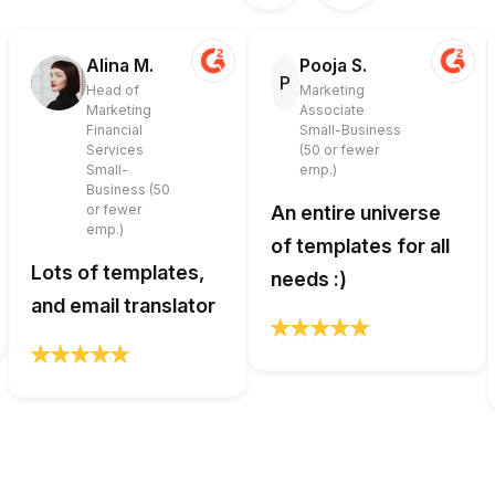
Alina M.
Pooja S.
P
Head of
Marketing
Marketing
Associate
Financial
Small-Business
Services
(50 or fewer
Small-
emp.)
Business (50
or fewer
An entire universe
emp.)
of templates for all
Lots of templates,
needs :)
and email translator