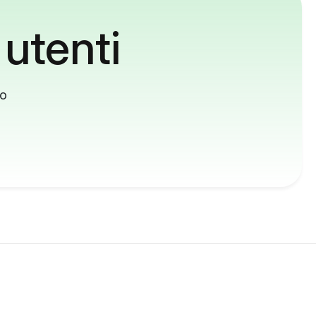
 utenti
to