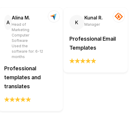
Alina M.
Kunal R.
A
K
Head of
Manager
Marketing
Computer
Professional Email
Software
Used the
Templates
software for: 6-12
months
Professional
templates and
translates