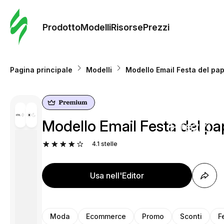
Ordine 
modelli
Prodotto
Modelli
Risorse
Prezzi
Modelli
Pagina principale
Modelli
Modello Email Festa del pap
Riso
Modello Email Festa del pap
Prezzi
4.1
stelle
Usa nell'Editor
Moda
Ecommerce
Promo
Sconti
F