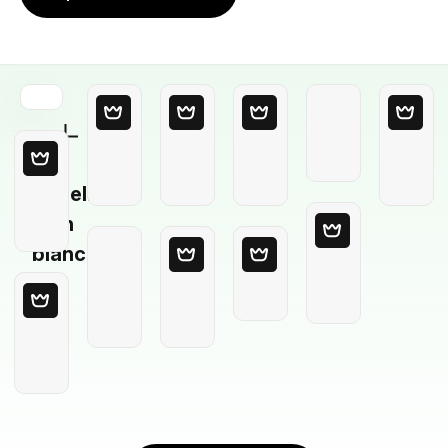
Modello
in
bianco