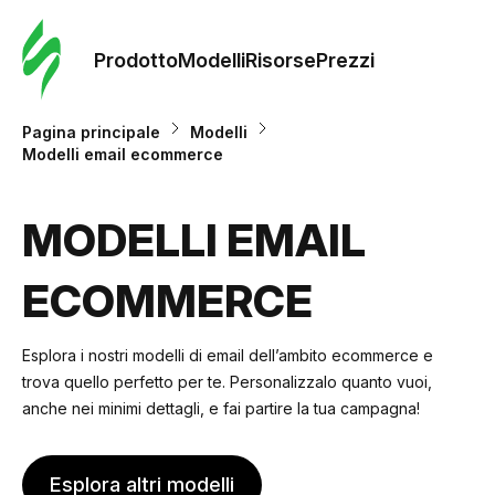
Ordine 
modelli
Prodotto
Modelli
Risorse
Prezzi
Modelli
Pagina principale
Modelli
Modelli email ecommerce
Riso
MODELLI EMAIL
Prezzi
ECOMMERCE
Esplora i nostri modelli di email dell’ambito ecommerce e
trova quello perfetto per te. Personalizzalo quanto vuoi,
anche nei minimi dettagli, e fai partire la tua campagna!
Esplora altri modelli