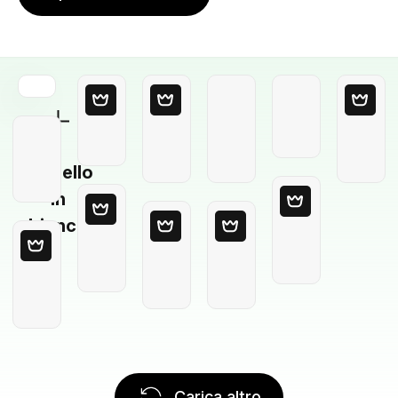
Modello
in
bianco
Carica altro