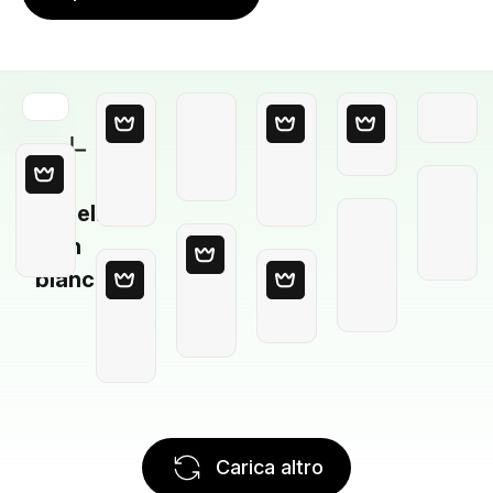
Modello
in
bianco
Carica altro