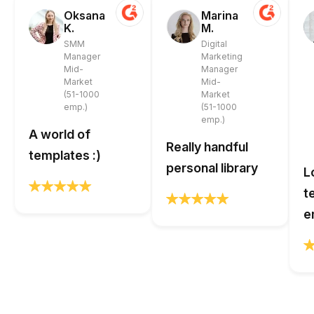
Oksana
Marina
K.
M.
SMM
Digital
Manager
Marketing
Mid-
Manager
Market
Mid-
(51-1000
Market
emp.)
(51-1000
emp.)
A world of
Really handful
templates :)
personal library
L
t
e