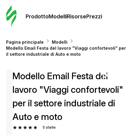
Ordine 
modelli
Prodotto
Modelli
Risorse
Prezzi
Modelli
Pagina principale
Modelli
Modello Email Festa del lavoro "Viaggi confortevoli" per
Riso
il settore industriale di Auto e moto
Modello Email Festa del
Prezzi
lavoro "Viaggi confortevoli"
per il settore industriale di
Auto e moto
5
stelle