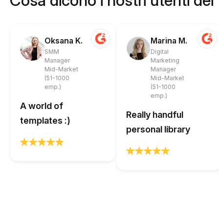
Cosa dicono i nostri utenti dei
Oksana K.
Marina M.
SMM
Digital
Manager
Marketing
Mid-Market
Manager
(51-1000
Mid-Market
emp.)
(51-1000
emp.)
A world of
Really handful
templates :)
personal library