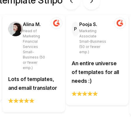
 template Stripo
Alina M.
Pooja S.
P
Head of
Marketing
Marketing
Associate
Financial
Small-Business
Services
(50 or fewer
Small-
emp.)
Business (50
or fewer
An entire universe
emp.)
of templates for all
Lots of templates,
needs :)
and email translator