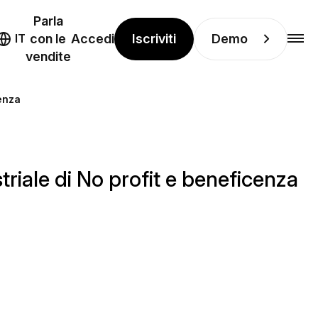
Parla
Iscriviti
Demo
IT
con le
Accedi
vendite
cenza
triale di No profit e beneficenza