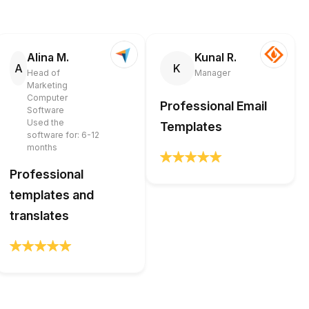
Alina M.
Kunal R.
A
K
Head of
Manager
Marketing
Computer
Professional Email
Software
Used the
Templates
software for: 6-12
months
Professional
templates and
translates