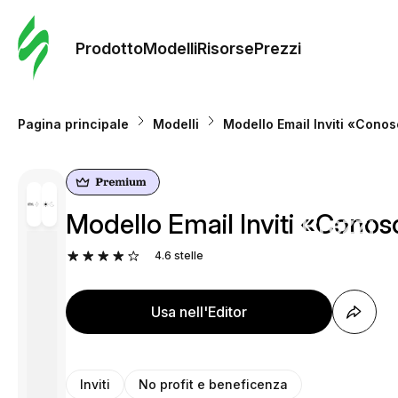
Ordine 
modelli
Prodotto
Modelli
Risorse
Prezzi
Modelli
Pagina principale
Modelli
Modello Email Inviti «Conosc
Riso
Modello Email Inviti «Conosc
Prezzi
4.6
stelle
Usa nell'Editor
Inviti
No profit e beneficenza