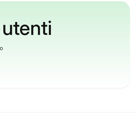
 utenti
to