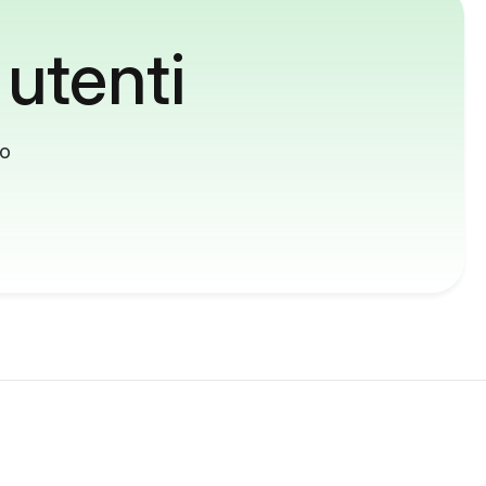
 utenti
to