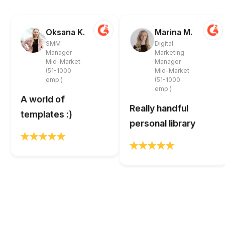
Oksana K.
Marina M.
SMM
Digital
Manager
Marketing
Mid-Market
Manager
(51-1000
Mid-Market
emp.)
(51-1000
emp.)
A world of
Really handful
templates :)
personal library