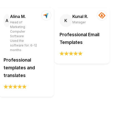
Alina M.
Kunal R.
A
K
Head of
Manager
Marketing
Computer
Professional Email
Software
Used the
Templates
software for: 6-12
months
Professional
templates and
translates