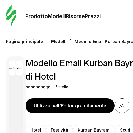
Ordine 
modelli
Prodotto
Modelli
Risorse
Prezzi
Modelli
Pagina principale
Modelli
Modello Email Kurban Bayrami 
Riso
Modello Email Kurban Bayrami
Prezzi
di Hotel
5
stelle
Utilizza nell'Editor gratuitamente
Hotel
Festività
Kurban Bayrami
Scuri