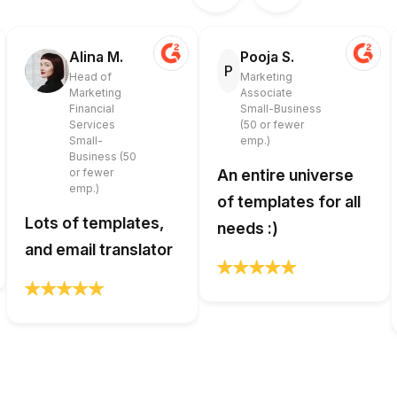
Alina M.
Pooja S.
P
Head of
Marketing
Marketing
Associate
Financial
Small-Business
Services
(50 or fewer
Small-
emp.)
Business (50
or fewer
An entire universe
emp.)
of templates for all
Lots of templates,
needs :)
and email translator