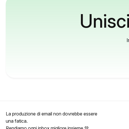
Unisci
I
La produzione di email non dovrebbe essere
una fatica.
Rendiamo ogni inbox migliore insieme 💚