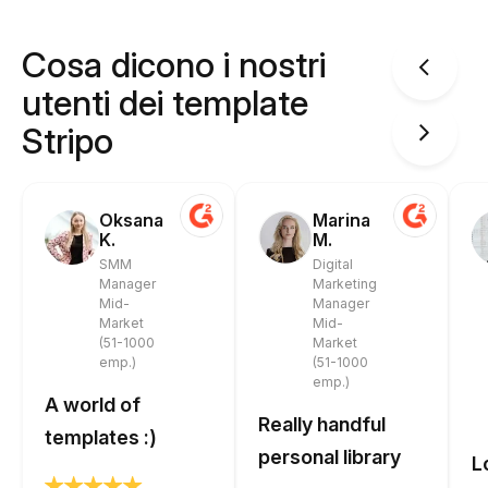
Cosa dicono i nostri
utenti dei template
Stripo
Oksana
Marina
K.
M.
SMM
Digital
Manager
Marketing
Mid-
Manager
Market
Mid-
(51-1000
Market
emp.)
(51-1000
emp.)
A world of
Really handful
templates :)
personal library
L