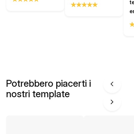
t
e
Potrebbero piacerti i
nostri template