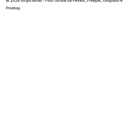
© 2026 Stripо.email - Foto fornite da Pexels, Freepik, Unsplash e
Pixabay.