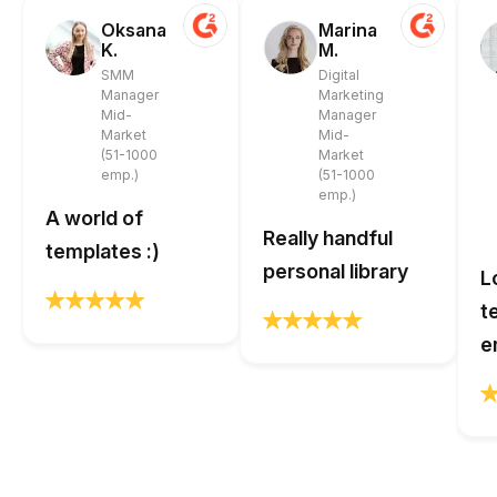
Oksana
Marina
K.
M.
SMM
Digital
Manager
Marketing
Mid-
Manager
Market
Mid-
(51-1000
Market
emp.)
(51-1000
emp.)
A world of
Really handful
templates :)
personal library
L
t
e