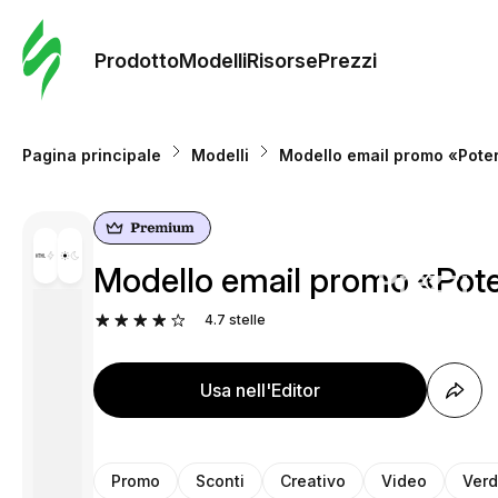
Ordine 
modelli
Prodotto
Modelli
Risorse
Prezzi
Modelli
Pagina principale
Modelli
Modello email promo «Potere
Riso
Modello email promo «Potere
Prezzi
4.7
stelle
Usa nell'Editor
Promo
Sconti
Creativo
Video
Verd