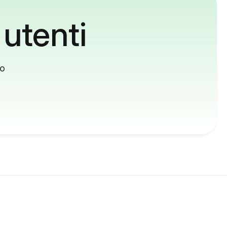
 utenti
to