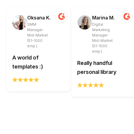
Oksana K.
Marina M.
SMM
Digital
Manager
Marketing
Mid-Market
Manager
(51-1000
Mid-Market
emp.)
(51-1000
emp.)
A world of
Really handful
templates :)
personal library