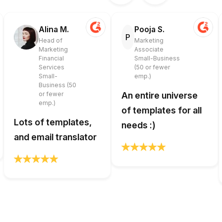
Alina M.
Pooja S.
P
Head of
Marketing
Marketing
Associate
Financial
Small-Business
Services
(50 or fewer
Small-
emp.)
Business (50
or fewer
An entire universe
emp.)
of templates for all
Lots of templates,
needs :)
and email translator