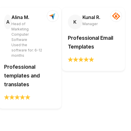
Alina M.
Kunal R.
A
K
Head of
Manager
Marketing
Computer
Professional Email
Software
Used the
Templates
software for: 6-12
months
Professional
templates and
translates