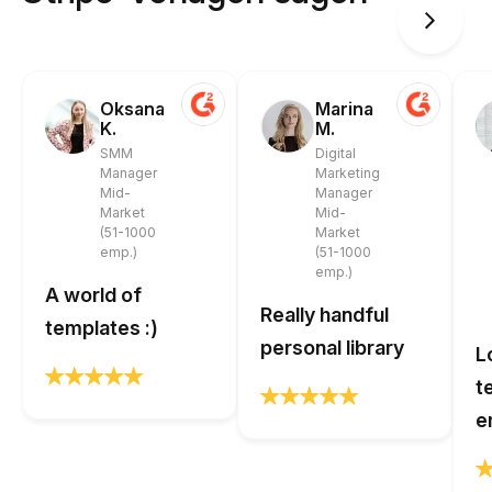
Oksana
Marina
K.
M.
SMM
Digital
Manager
Marketing
Mid-
Manager
Market
Mid-
(51-1000
Market
emp.)
(51-1000
emp.)
A world of
Really handful
templates :)
personal library
L
t
e