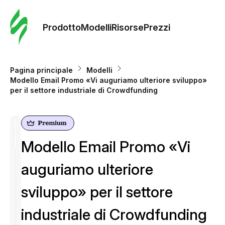
Ordine 
modelli
Prodotto
Modelli
Risorse
Prezzi
Modelli
Pagina principale
Modelli
Modello Email Promo «Vi auguriamo ulteriore sviluppo»
Riso
per il settore industriale di Crowdfunding
Prezzi
Modello Email Promo «Vi
auguriamo ulteriore
sviluppo» per il settore
industriale di Crowdfunding