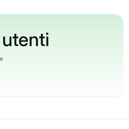
 utenti
to