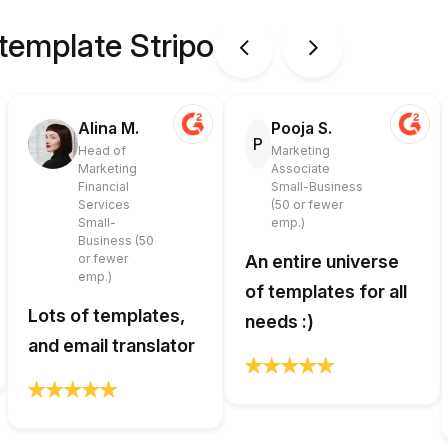
 template Stripo
Alina M.
Pooja S.
P
Head of
Marketing
Marketing
Associate
Financial
Small-Business
Services
(50 or fewer
Small-
emp.)
Business (50
or fewer
An entire universe
emp.)
of templates for all
Lots of templates,
needs :)
and email translator