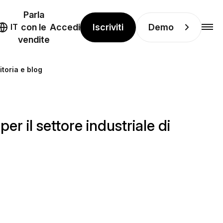
Parla
Iscriviti
Demo
IT
con le
Accedi
vendite
toria e blog
 il settore industriale di