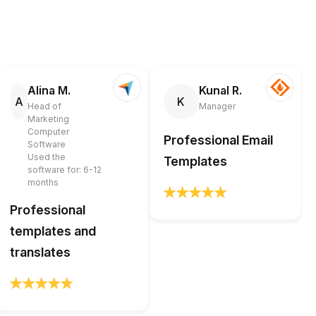
Alina M.
Kunal R.
A
K
Head of
Manager
Marketing
Computer
Professional Email
Software
Used the
Templates
software for: 6-12
months
Professional
templates and
translates