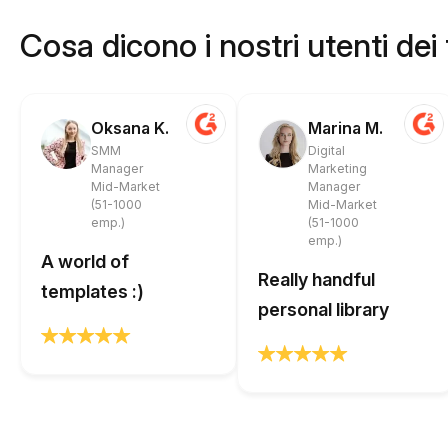
Cosa dicono i nostri utenti dei
Oksana K.
Marina M.
SMM
Digital
Manager
Marketing
Mid-Market
Manager
(51-1000
Mid-Market
emp.)
(51-1000
emp.)
A world of
Really handful
templates :)
personal library