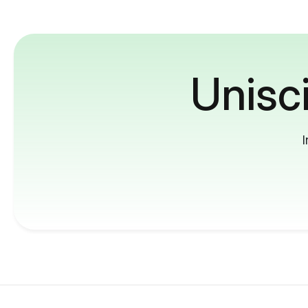
Unisci
I