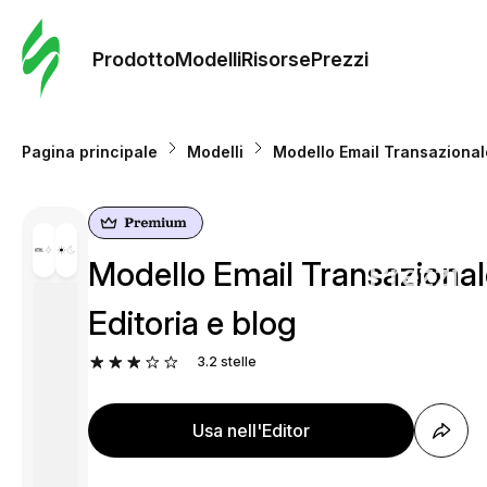
Ordine 
modelli
Prodotto
Modelli
Risorse
Prezzi
Modelli
Pagina principale
Modelli
Modello Email Transazionale
Riso
Modello Email Transazionale
Prezzi
Editoria e blog
3.2
stelle
Usa nell'Editor