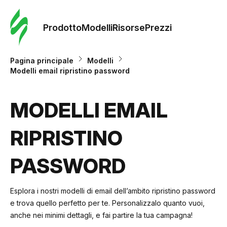
Ordine 
modelli
Prodotto
Modelli
Risorse
Prezzi
Modelli
Pagina principale
Modelli
Modelli email ripristino password
Riso
MODELLI EMAIL
Prezzi
RIPRISTINO
PASSWORD
Esplora i nostri modelli di email dell’ambito ripristino password
e trova quello perfetto per te. Personalizzalo quanto vuoi,
anche nei minimi dettagli, e fai partire la tua campagna!