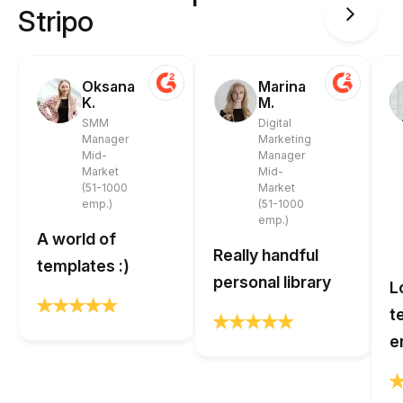
Stripo
Oksana
Marina
K.
M.
SMM
Digital
Manager
Marketing
Mid-
Manager
Market
Mid-
(51-1000
Market
emp.)
(51-1000
emp.)
A world of
Really handful
templates :)
personal library
L
t
e