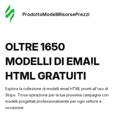
Ordine 
modelli
Prodotto
Modelli
Risorse
Prezzi
Modelli
OLTRE 1650
Riso
MODELLI DI EMAIL
Prezzi
HTML GRATUITI
Esplora la collezione di modelli email HTML pronti all'uso di
Stripo. Trova ispirazione per la tua prossima campagna con
modelli progettati professionalmente per ogni settore e
occasione.