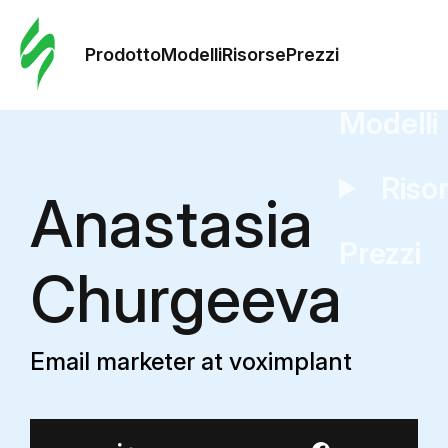
Ordine 
modelli
Prodotto
Modelli
Risorse
Prezzi
Modelli
Riso
Anastasia
Prezzi
Churgeeva
Email marketer at voximplant