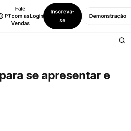
Fale
Inscreva-
Demonstração
PT
com as
Login
se
Vendas
para se apresentar e