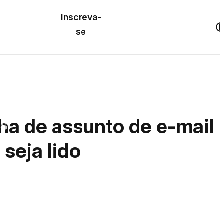
o de
Inscreva-
lo
Demonstração
se
los
cursos
a de assunto de e-mail 
os
 seja lido