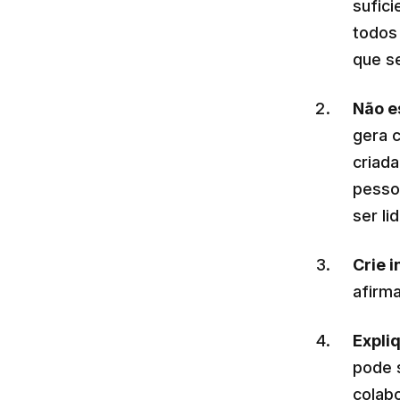
sufici
todos 
que se
Não e
gera 
criada
pesso
ser lid
Crie i
afirm
Expli
pode 
colab