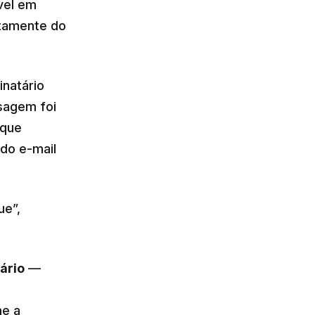
vel em
atamente do
inatário
sagem foi
oque
do e-mail
ue”,
ário
—
me a