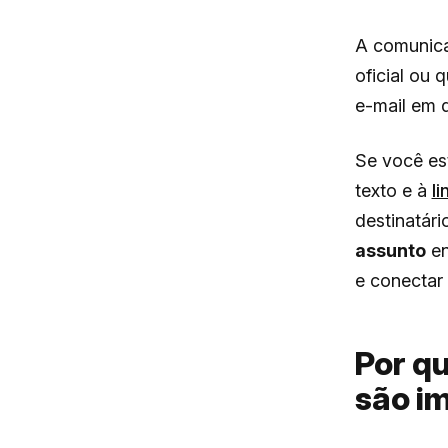
A comunica
oficial ou
e-mail em 
Se você es
texto e à
l
destinatári
assunto
en
e conectar 
Por qu
são i