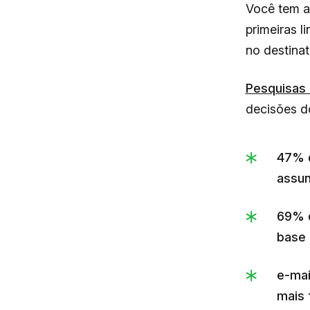
Você tem a
primeiras 
no destinat
Pesquisas
decisões do
47% d
assun
69% d
base 
e-ma
mais 