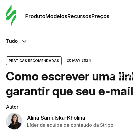
Pedid
Mode
Produto
Modelos
Recursos
Preços
Mode
Tudo
Re
20 MAY 2024
PRÁTICAS RECOMENDADAS
Como escrever uma linh
Preç
garantir que seu e-mail
Autor
Alina Samulska-Kholina
Líder da equipe de conteúdo da Stripo