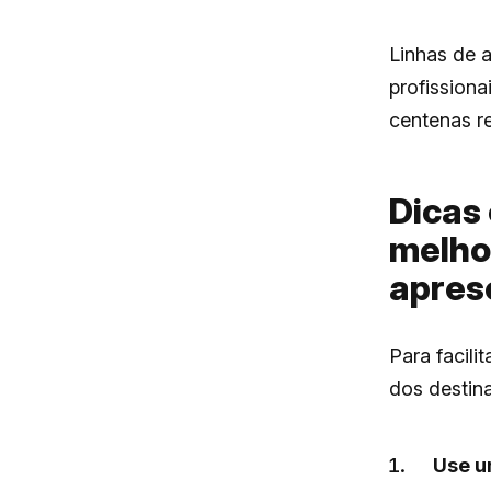
Linhas de 
profissiona
centenas r
Dicas 
melho
apres
Para facili
dos destina
Use u