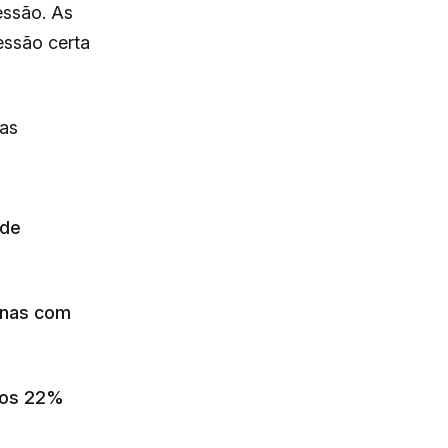
essão. As
essão certa
nas
 de
nas com
tos 22%