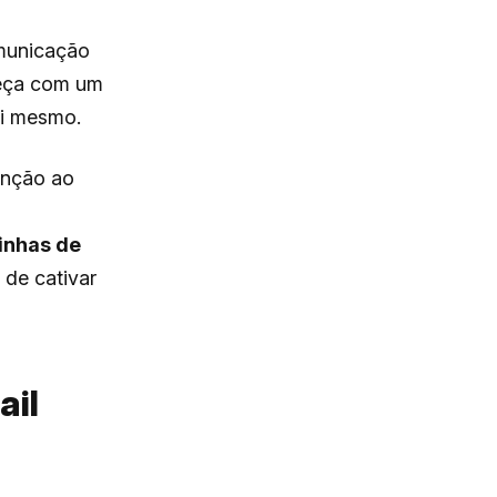
omunicação
meça com um
si mesmo.
enção ao
linhas de
de cativar
ail