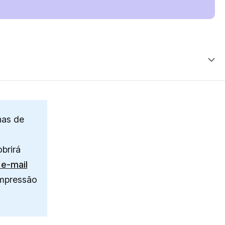
has de
brirá
 e-mail
impressão