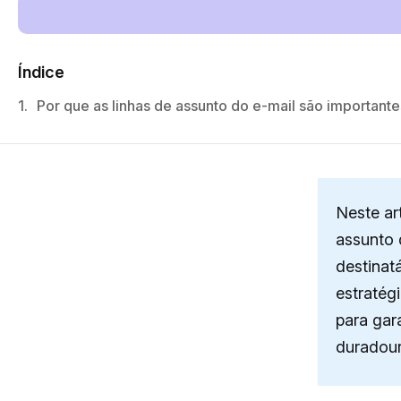
Índice
1.
Por que as linhas de assunto do e-mail são important
Neste ar
assunto 
destinat
estratég
para gar
duradour